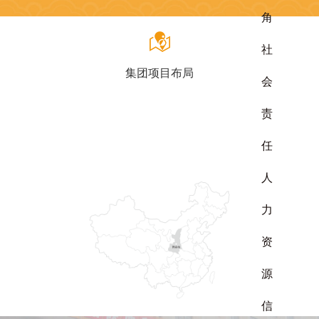
服务，已成为省
角
级后勤服务地方
标准制定的引领
社
者。拥有汽车服
务、物业服务、
集团项目布局
酒店餐饮和商贸
会
连锁等后勤服务
主业及其延伸业
责
务，及专业的后
勤全产业链一站
任
式服务优势，形
成“迎宾”“皇
人
城”“奥罗”“陕
勤”四个自主品牌
体系和“7-
力
ELEVEn”国际品
牌合作。 2021年
资
10月，省政府常
务会议（第30
源
次）明确了陕实
集团资产划转相
信
关事宜，标志着