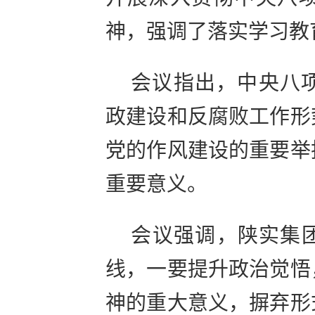
神，强调了落实学习教
会议指出，中央八
政建设和反腐败工作形
党的作风建设的重要举
重要意义。
会议强调，陕实集团
线，一要提升政治觉悟
神的重大意义，摒弃形