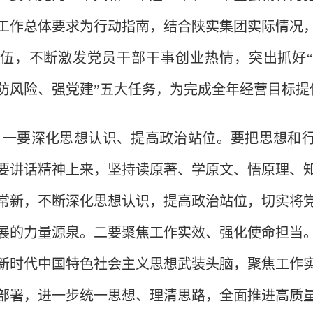
工作总体要求为行动指南，结合陕实集团实际情况
伍，不断激发党员干部干事创业热情，突出抓好
防风险、强党建”五大任务，为完成全年经营目标提
，一要深化思想认识、提高政治站位。要把思想和
要讲话精神上来，坚持读原著、学原文、悟原理、
常新，不断深化思想认识，提高政治站位，切实将
展的力量源泉。二要聚焦工作实效、强化使命担当
新时代中国特色社会主义思想武装头脑，聚焦工作
部署，进一步统一思想、理清思路，全面推进高质