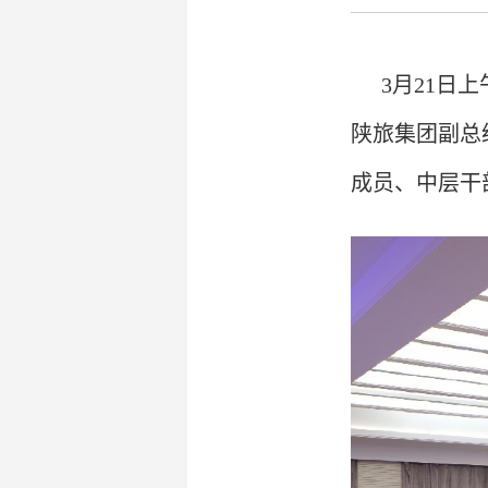
3月21日
陕旅集团副总
成员、中层干