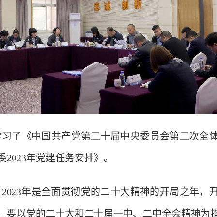
学习了《中国共产党第二十届中央委员会第二次全
2023年党建任务安排》。
2023年是全面贯彻党的二十大精神的开局之年，
，要以党的二十大和二十届一中、二中全会精神为指导