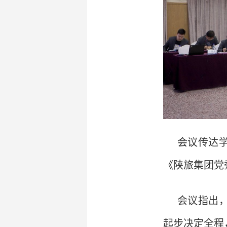
会议传达
《陕旅集团党委
会议指出，
起步决定全程